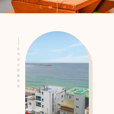
03
11
오
직
당
신
만
을
위
한