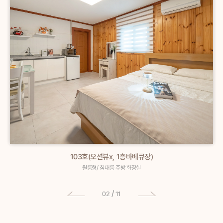
201호(오션뷰/개별바베큐)
원룸형/ 침대룸 주방 화장실
/
03
11