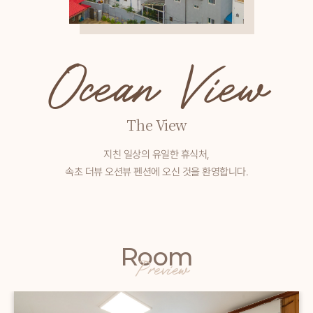
Ocean View
The View
지친 일상의 유일한 휴식처,
속초 더뷰 오션뷰 펜션에 오신 것을 환영합니다.
Room
Preview